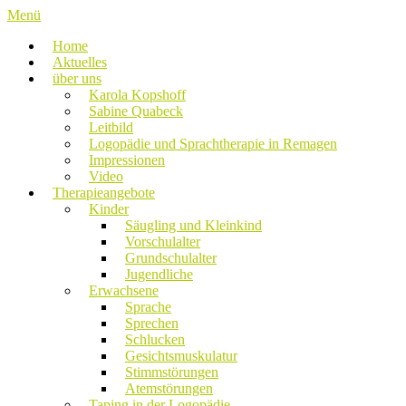
Zum
Menü
Inhalt
Home
springen
Aktuelles
über uns
Karola Kopshoff
Sabine Quabeck
Leitbild
Logopädie und Sprachtherapie in Remagen
Impressionen
Video
Therapieangebote
Kinder
Säugling und Kleinkind
Vorschulalter
Grundschulalter
Jugendliche
Erwachsene
Sprache
Sprechen
Schlucken
Gesichtsmuskulatur
Stimmstörungen
Atemstörungen
Taping in der Logopädie